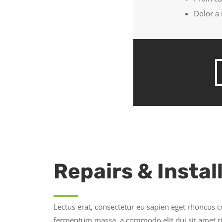
Dolor a 
Repairs & Instal
Lectus erat, consectetur eu sapien eget rhoncus c
fermentum massa, a commodo elit dui sit amet ris