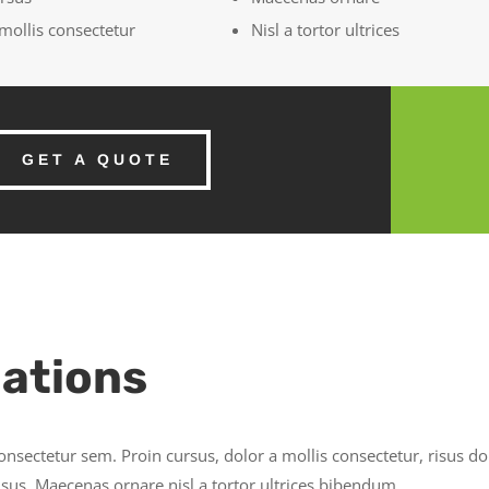
mollis consectetur
Nisl a tortor ultrices
GET A QUOTE
lations
onsectetur sem. Proin cursus, dolor a mollis consectetur, risus do
us. Maecenas ornare nisl a tortor ultrices bibendum.