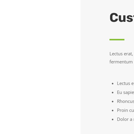
Cus
Lectus erat,
fermentum m
Lectus e
Eu sapie
Rhoncus
Proin c
Dolor a 