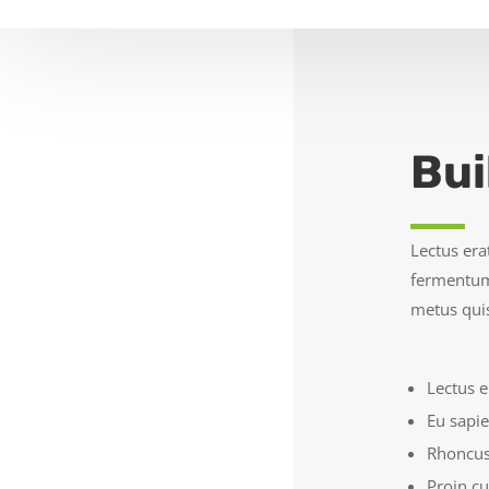
Bui
Lectus era
fermentum 
metus quis
Lectus e
Eu sapie
Rhoncus
Proin c