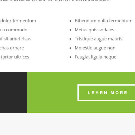
 dolor fermentum
Bibendum nulla fermentum
a a commodo
Metus quis sodales
ui sit amet risus
Tristique augue mauris
enas ornare
Molestie augue non
 tortor ultrices
Feugiat ligula neque
LEARN MORE